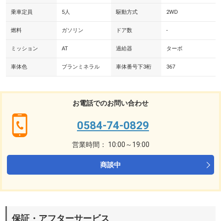
乗車定員
5人
駆動方式
2WD
燃料
ガソリン
ドア数
-
ミッション
AT
過給器
ターボ
車体色
ブランミネラル
車体番号下3桁
367
お電話でのお問い合わせ
0584-74-0829
営業時間： 10:00～19:00
商談中
保証・アフターサービス