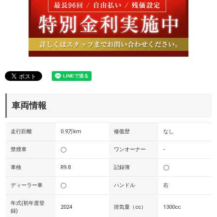
車両情報
走行距離
0.9万km
修復歴
なし
禁煙車
◯
ワンオーナー
-
車検
R9.8
記録簿
◯
ディーラー車
◯
ハンドル
右
年式(初年度登
2024
排気量（cc）
1300cc
録)