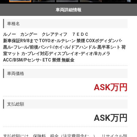
車両詳細情報
車種名
ルノー カングー クレアティフ ７ＥＤＣ
新車保証R9/8まで TOYOオ-ルテレ-ン 禁煙 COXボディダンパ-
黒ル-フレ-ル/前後バンパ-/ホイ-ル/ドアハンドル 黒半革シ-ト 荷
室マット カ-プレイ対応ディスプレイオ-ディオ/Bカメラ
ACC/BSM/Pセンサ- ETC 禁煙 無鈑金
車両価格
ASK万円
支払総額
ASK万円
支払総額には、保険料、税金（法定費用含む。）、リサイクル預