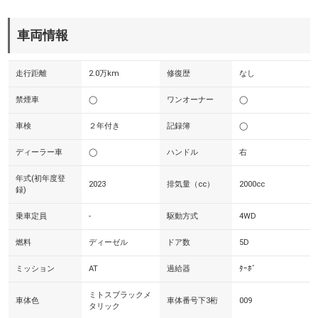
車両情報
走行距離
2.0万km
修復歴
なし
禁煙車
◯
ワンオーナー
◯
車検
２年付き
記録簿
◯
ディーラー車
◯
ハンドル
右
年式(初年度登
2023
排気量（cc）
2000cc
録)
乗車定員
-
駆動方式
4WD
燃料
ディーゼル
ドア数
5D
ミッション
AT
過給器
ﾀｰﾎﾞ
ミトスブラックメ
車体色
車体番号下3桁
009
タリック