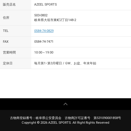
販売店名
AZEEL SPORTS
503-0802
住所
岐阜県大垣市東町2丁目148-2
TEL
0584-74-0829
FAX
0584-74-7471
営業時間
10:00～19:00
定休日
毎月第1･第3月曜日 / GW、お盆、年末年始
古物商登録番号：岐阜県公安委員会 古物商許可証番号 第531090001858号
Copyright ©
2026 AZEEL SPORTS. All Right Rights Reserved