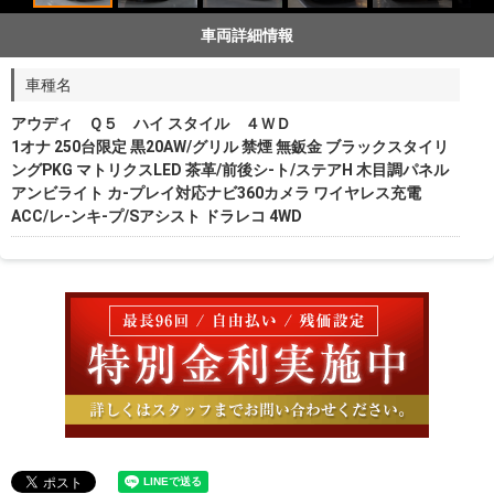
車両詳細情報
車種名
アウディ Ｑ５ ハイ スタイル ４ＷＤ
1オナ 250台限定 黒20AW/グリル 禁煙 無鈑金 ブラックスタイリ
ングPKG マトリクスLED 茶革/前後シ-ト/ステアH 木目調パネル
アンビライト カ-プレイ対応ナビ360カメラ ワイヤレス充電
ACC/レ-ンキ-プ/Sアシスト ドラレコ 4WD