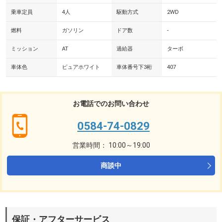
乗車定員
4人
駆動方式
2WD
燃料
ガソリン
ドア数
-
ミッション
AT
過給器
ターボ
車体色
ピュアホワイト
車体番号下3桁
407
お電話でのお問い合わせ
0584-74-0829
営業時間： 10:00～19:00
商談中
保証・アフターサービス