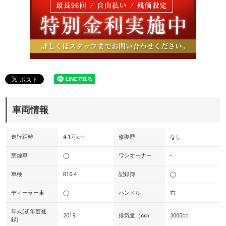
車両情報
走行距離
4.1万km
修復歴
なし
禁煙車
◯
ワンオーナー
-
車検
R10.4
記録簿
◯
ディーラー車
◯
ハンドル
右
年式(初年度登
2019
排気量（cc）
3000cc
録)