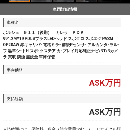
車両詳細情報
車種名
ポルシェ ９１１（後期） カレラ ＰＤＫ
991.2MY19 PDLSプラスLEDヘッド スポクロ スポエグ PASM
OP20AW 赤キャリパ- 電格ミラ- 前後Pセンサ- アルカンタ-ラル-
フ 黒革シ-トH スポ-ツステア カ-プレイ対応純正ナビ/BT/Bカメ
ラ 買取 禁煙 無鈑金 車庫保管
車両価格
ASK万円
支払総額
ASK万円
支払総額には、保険料、税金（法定費用含む。）、リサイクル預