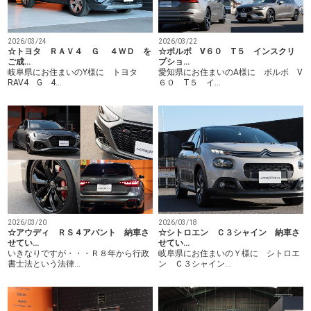
2026/03/24
2026/03/22
☆トヨタ ＲＡＶ４ Ｇ ４ＷＤ を
☆ボルボ V６０ T５ インスクリ
ご成…
プショ…
岐阜県にお住まいのY様に トヨタ
愛知県にお住まいのA様に ボルボ V
RAV4 G 4…
６０ T５ イ…
2026/03/20
2026/03/18
☆アウディ ＲＳ４アバント 納車さ
☆シトロエン Ｃ３シャイン 納車さ
せてい…
せてい…
いきなりですが・・・Ｒ８年から行政
岐阜県にお住まいのＹ様に シトロエ
書士法という法律…
ン Ｃ３シャイン…