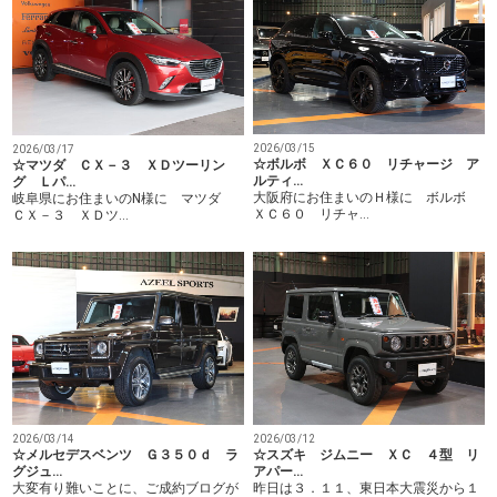
2026/03/15
2026/03/17
☆ボルボ ＸＣ６０ リチャージ ア
☆マツダ ＣＸ－３ ＸＤツーリン
ルティ…
グ Ｌパ…
大阪府にお住まいのＨ様に ボルボ
岐阜県にお住まいのN様に マツダ
ＸＣ６０ リチャ…
ＣＸ－３ ＸＤツ…
2026/03/14
2026/03/12
☆メルセデスベンツ Ｇ３５０ｄ ラ
☆スズキ ジムニー ＸＣ ４型 リ
グジュ…
アパー…
大変有り難いことに、ご成約ブログが
昨日は３．１１、東日本大震災から１