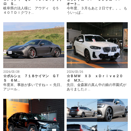
ロ Ｓ…
オート…
岐阜県の法人様に アウディ Ｑ５
今年度、３月もあと２日です。。。 も
４０ＴＤＩクワト…
ういっぱ…
2026/03/28
2026/03/26
☆ポルシェ ７１８ケイマン ＧＴ
☆ＢＭＷ Ｘ３ ｘＤｒｉｖｅ２０
Ｓ ６Ｍ…
ｄ Ｍス…
年度末、事故が多いですね＞＜ 先日、
先日、金森家の真ん中の娘の卒園式が
アジール…
ありました♫ …