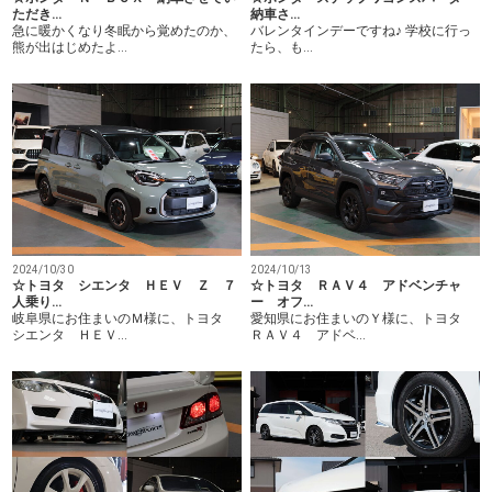
ただき…
納車さ…
急に暖かくなり冬眠から覚めたのか、
バレンタインデーですね♪ 学校に行っ
熊が出はじめたよ…
たら、も…
2024/10/30
2024/10/13
☆トヨタ シエンタ ＨＥＶ Ｚ ７
☆トヨタ ＲＡＶ４ アドベンチャ
人乗り…
ー オフ…
岐阜県にお住まいのＭ様に、トヨタ
愛知県にお住まいのＹ様に、トヨタ
シエンタ ＨＥＶ…
ＲＡＶ４ アドベ…