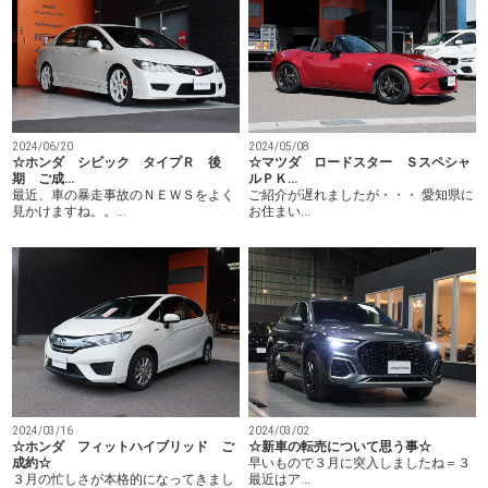
2024/06/20
2024/05/08
☆ホンダ シビック タイプＲ 後
☆マツダ ロードスター Ｓスペシャ
期 ご成…
ルＰＫ…
最近、車の暴走事故のＮＥＷＳをよく
ご紹介が遅れましたが・・・ 愛知県に
見かけますね。。…
お住まい…
2024/03/16
2024/03/02
☆ホンダ フィットハイブリッド ご
☆新車の転売について思う事☆
成約☆
早いもので３月に突入しましたね＝３
３月の忙しさが本格的になってきまし
最近はア…