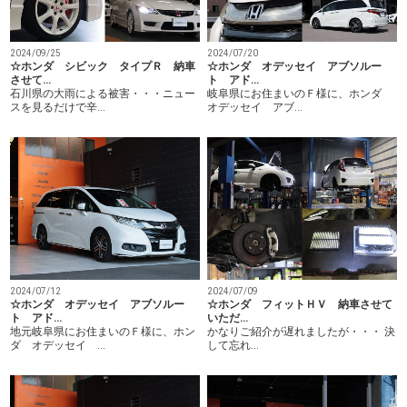
2024/09/25
2024/07/20
☆ホンダ シビック タイプＲ 納車
☆ホンダ オデッセイ アブソルー
させて…
ト アド…
石川県の大雨による被害・・・ニュー
岐阜県にお住まいのＦ様に、ホンダ
スを見るだけで辛…
オデッセイ アブ…
2024/07/09
2024/07/12
☆ホンダ フィットＨＶ 納車させて
☆ホンダ オデッセイ アブソルー
いただ…
ト アド…
かなりご紹介が遅れましたが・・・ 決
地元岐阜県にお住まいのＦ様に、ホン
して忘れ…
ダ オデッセイ …