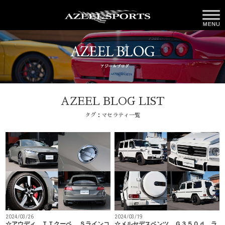
AZEEL BLOG LIST
タグ：マセラティ一覧
2024/03/26
2024/03/19
☆アウディ ＴＴクーペ Ｓラインコ
☆メルセデスベンツ Ｇ３５０ｄ ラ