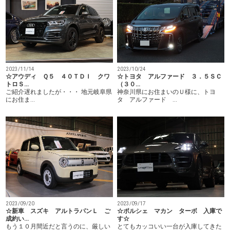
2023/11/14
2023/10/24
☆アウディ Ｑ５ ４０ＴＤＩ クワ
☆トヨタ アルファード ３．５ＳＣ
トロＳ…
（３０…
ご紹介遅れましたが・・・ 地元岐阜県
神奈川県にお住まいのＵ様に、トヨ
にお住ま…
タ アルファード …
2023/09/20
2023/09/17
☆新車 スズキ アルトラパンＬ ご
☆ポルシェ マカン ターボ 入庫で
成約い…
す☆
もう１０月間近だと言うのに、厳しい
とてもカッコいい一台が入庫してきた