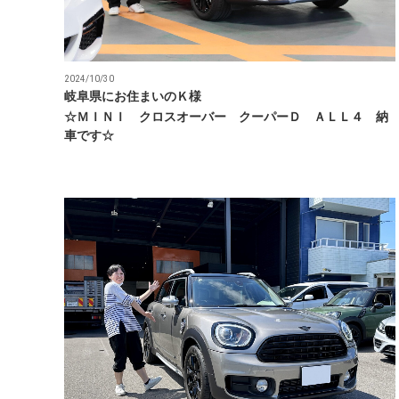
2024/10/30
岐阜県にお住まいのＫ様
☆ＭＩＮＩ クロスオーバー クーパーＤ ＡＬＬ４ 納
車です☆