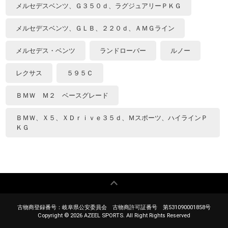
メルセデスベンツ、Ｇ３５０ｄ、ラグジュアリーＰＫＧ
メルセデスベンツ、ＧＬＢ、２２０ｄ、ＡＭＧライン
メルセデス・ベンツ
ランドローバー
ルノー
レクサス
５９５Ｃ
ＢＭＷ Ｍ２ ベースグレード
ＢＭＷ、Ｘ５、ＸＤｒｉｖｅ３５ｄ、Ｍスポーツ、ハイラインＰ
ＫＧ
古物商登録番号：岐阜県公安委員会 古物商許可証番号 第531090001858号
Copyright ©
2026 AZEEL SPORTS. All Right Rights Reserved