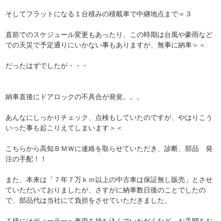
そしてフラットになる１台積みの積載車で中継地点まで＝３
直前でのスケジュール変更もあったり、この時期は台風や豪雨など
での天災で予定通りにいかない事もありますが、無事に納車＞＜
だったはずでしたが・・・
納車直後にドアロックの不具合が発覚。。。
あんなにしっかりチェック、点検もしていたのですが、やはりこう
いった事も起こりえてしまいます＞＜
こちらから高知ＢＭＷに連絡を取らせていただき、診断、部品 発
注の手配！！
また、本来は「７年７万ｋｍ以上の中古車は保証無し販売」とさせ
ていただいておりましたが、さすがに納車数日後のことでしたの
で、部品代は当社にて負担をさせていただきました。
Ｔ様にはディーラーへ車両を持ち込んでいただくなど、お手間をお