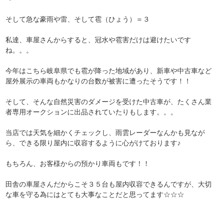
そして急な豪雨や雷、そして雹（ひょう）＝３
私達、車屋さんからすると、冠水や雹害だけは避けたいです
ね。。。
今年はこちら岐阜県でも雹が降った地域があり、新車や中古車など
屋外展示の車両もかなりの台数が被害に遭ったそうです！！
そして、そんな自然災害のダメージを受けた中古車が、たくさん業
者専用オークションに出品されていたりもします。。。
当店では天気を細かくチェックし、雨雲レーダーなんかも見なが
ら、できる限り屋内に収容するように心がけております♪
もちろん、お客様からの預かり車両もです！！
田舎の車屋さんだからこそ３５台も屋内収容できるんですが、大切
な車を守る為にはとても大事なことだと思ってます☆☆☆