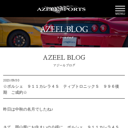
AZEEL BLOG
アジールブログ
2023/09/30
☆ポルシェ ９１１カレラ４Ｓ ティプトロニックＳ ９９６後
期 ご成約☆
昨日は中秋の名月でしたね♪
さて、岡山県にお住まいのＯ様に ポルシェ ９１１カレラ４Ｓ