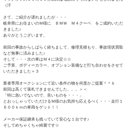
（汗
さて、ご紹介が遅れましたが・・・
岐阜県にお住まいのＭ様に ＢＭＷ Ｍ４クーペ をご成約いただ
きました♪
ありがとうございます。
前回の事故からしばらく経ちまして、修理見積もり、事故現状買取
など無事に済みました♪
そして・・・次の車はＭ４に決定☆☆
ご予算、ボディーカラー、オプション装備など打ち合わせをさせて
いただきました＝３
業者専用オークションにて近い条件の物を何度かご提案＾＾ｂ
前回は高くて落札できませんでした。。。＞＜
「特に急いでないので、良いものを・・・」
とおっしゃっていただけるＭ様のお気持ち応えるべく・・・走行１
６００ｋｍの車両をゲット！！
メーカー保証継承も残っていて安心な１台です♪
そしてめちゃくちゃ綺麗です☆