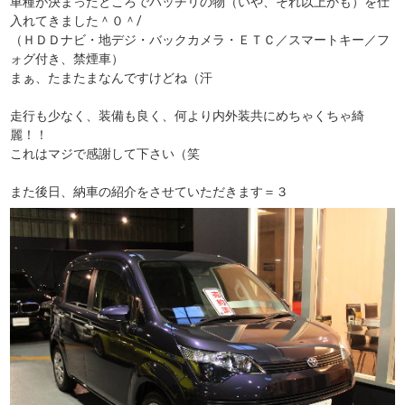
車種が決まったところでバッチリの物（いや、それ以上かも）を仕
入れてきました＾０＾/
（ＨＤＤナビ・地デジ・バックカメラ・ＥＴＣ／スマートキー／フ
ォグ付き、禁煙車）
まぁ、たまたまなんですけどね（汗
走行も少なく、装備も良く、何より内外装共にめちゃくちゃ綺
麗！！
これはマジで感謝して下さい（笑
また後日、納車の紹介をさせていただきます＝３