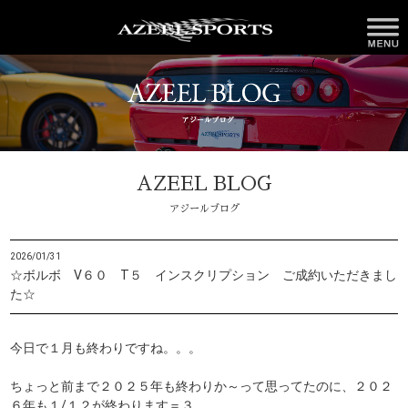
AZEEL BLOG
アジールブログ
2026/01/31
☆ボルボ V６０ T５ インスクリプション ご成約いただきまし
た☆
今日で１月も終わりですね。。。
ちょっと前まで２０２５年も終わりか～って思ってたのに、２０２
６年も１/１２が終わります＝３