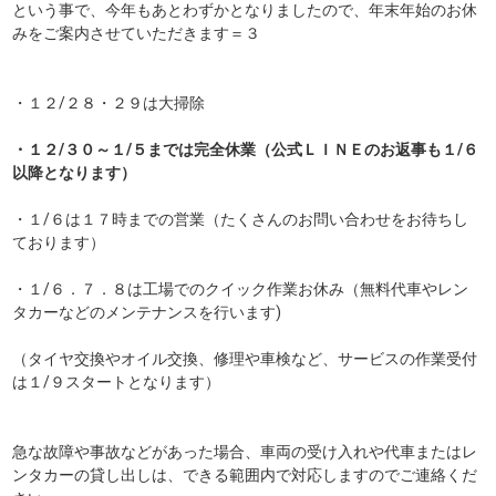
という事で、今年もあとわずかとなりましたので、年末年始のお休
みをご案内させていただきます＝３
・１２/２８・２９は大掃除
・１２/３０～１/５までは完全休業（公式ＬＩＮＥのお返事も１/６
以降となります）
・１/６は１７時までの営業（たくさんのお問い合わせをお待ちし
ております）
・１/６．７．８は工場でのクイック作業お休み（無料代車やレン
タカーなどのメンテナンスを行います)
（タイヤ交換やオイル交換、修理や車検など、サービスの作業受付
は１/９スタートとなります）
急な故障や事故などがあった場合、車両の受け入れや代車またはレ
ンタカーの貸し出しは、できる範囲内で対応しますのでご連絡くだ