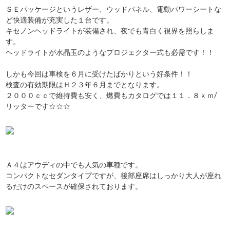
ＳＥパッケージというレザー、ウッドパネル、電動パワーシートな
ど快適装備が充実した１台です。
キセノンヘッドライトが装備され、夜でも青白く視界を照らしま
す。
ヘッドライトが水晶玉のようなプロジェクター式も必需です！！
しかも今回は車検を６月に受けたばかりという好条件！！
検査の有効期限はＨ２３年６月までとなります。
２０００ｃｃで維持費も安く、燃費もカタログでは１１．８ｋｍ/
リッターです☆☆☆
Ａ４はアウディの中でも人気の車種です。
コンパクトなセダンタイプですが、後部座席はしっかり大人が座れ
るだけのスペースが確保されております。