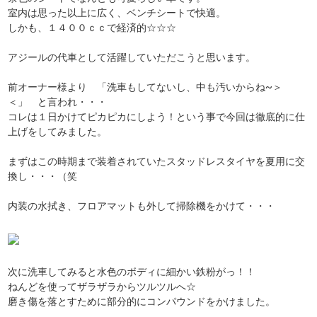
室内は思った以上に広く、ベンチシートで快適。
しかも、１４００ｃｃで経済的☆☆☆
アジールの代車として活躍していただこうと思います。
前オーナー様より 「洗車もしてないし、中も汚いからね~＞
＜」 と言われ・・・
コレは１日かけてピカピカにしよう！という事で今回は徹底的に仕
上げをしてみました。
まずはこの時期まで装着されていたスタッドレスタイヤを夏用に交
換し・・・（笑
内装の水拭き、フロアマットも外して掃除機をかけて・・・
次に洗車してみると水色のボディに細かい鉄粉がっ！！
ねんどを使ってザラザラからツルツルへ☆
磨き傷を落とすために部分的にコンパウンドをかけました。