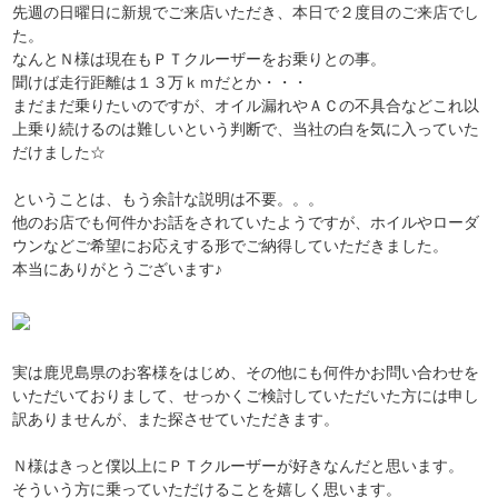
先週の日曜日に新規でご来店いただき、本日で２度目のご来店でし
た。
なんとＮ様は現在もＰＴクルーザーをお乗りとの事。
聞けば走行距離は１３万ｋｍだとか・・・
まだまだ乗りたいのですが、オイル漏れやＡＣの不具合などこれ以
上乗り続けるのは難しいという判断で、当社の白を気に入っていた
だけました☆
ということは、もう余計な説明は不要。。。
他のお店でも何件かお話をされていたようですが、ホイルやローダ
ウンなどご希望にお応えする形でご納得していただきました。
本当にありがとうございます♪
実は鹿児島県のお客様をはじめ、その他にも何件かお問い合わせを
いただいておりまして、せっかくご検討していただいた方には申し
訳ありませんが、また探させていただきます。
Ｎ様はきっと僕以上にＰＴクルーザーが好きなんだと思います。
そういう方に乗っていただけることを嬉しく思います。