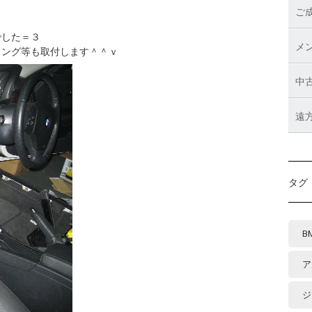
ご
でした＝３
メ
リング等も取付します＾＾ｖ
中
遠
タグ
B
ア
ジ