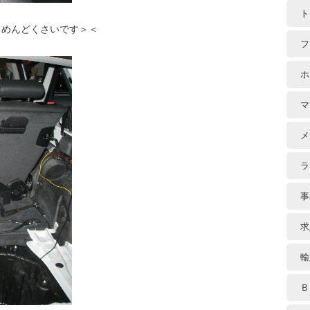
ト
てめんどくさいです＞＜
フ
ホ
マ
メ
ラ
事
求
輸
Ｂ