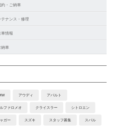
成約・ご納車
ンテナンス・修理
古車情報
方納車
MW
アウディ
アバルト
ルファロメオ
クライスラー
シトロエン
ャガー
スズキ
スタッフ募集
スバル