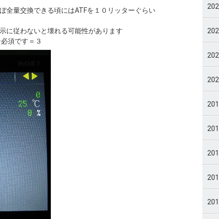
20
ぼ全量交換できる頃にはATFを１０リッターぐらい
20
指示に従わないと壊れる可能性があります
ー必須です＝３
20
20
20
20
20
20
20