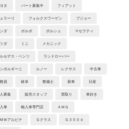
ヨタ
パート募集中
フィアット
ェラーリ
フォルクスワーゲン
プジョー
ンダ
ボルボ
ポルシェ
マセラティ
ツダ
ミニ
メカニック
ルセデス・ベンツ
ランドローバー
ンボルギーニ
ルノー
レクサス
中古車
務員
岐阜
整備士
新車
日産
人募集
販売スタッフ
買取り
車好き
入車
輸入車専門店
ＡＭＧ
ＭＷアルピナ
Ｇクラス
Ｇ３５０ｄ