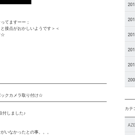
20
20
なってますーー；
ると接点がおかしいようです＞＜
20
す☆
20
20
20
バックカメラ取り付け☆
カテ
取付しました♪
AZE
者がいなかったとの事。。。