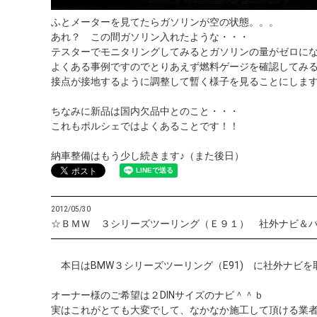
ふとメーターを見てたらガソリンが空の状態。。。
あれ？ この間ガソリン入れたような・・・
テスターでモニタリングしてみるとガソリンの量がゼロに
よくある事例ですのでとりあえず燃料ゲージを確認してみ
接点が接地するように調整して暫く様子を見ることにしま
ちなみに新品は国内欠品中とのこと・・・
これもポルシェではよくあることです！！
納車整備はもう少し続きます♪（また後日）
2012/05/30
☆ＢＭＷ ３シリーズツーリング（Ｅ９１） 社外ナビ＆
本日はBMW３シリーズツーリング（E91) に社外ナビを
オーナー様のご希望は２DINサイズのナビ＾＾ｂ
実はこれがとても大変でして、なかなか施工して頂ける業