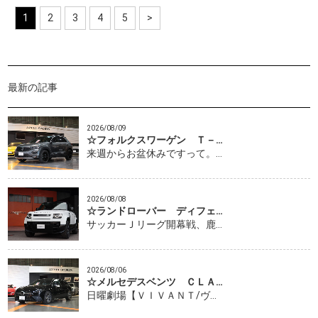
1
2
3
4
5
>
最新の記事
2026/08/09
☆フォルクスワーゲン Ｔ－…
来週からお盆休みですって。…
2026/08/08
☆ランドローバー ディフェ…
サッカーＪリーグ開幕戦、鹿…
2026/08/06
☆メルセデスベンツ ＣＬＡ…
日曜劇場【ＶＩＶＡＮＴ/ヴ…