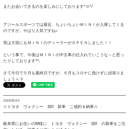
またお会いできるのを楽しみにしております^０^/
アジールスポーツでは最近、ちょいちょいＭＩＮＩが入庫してくる
のですが、やはり人気ですね♪
実は大垣にもＭＩＮＩのディーラーがＯＰＥＮしました！！
という事で、今後はＭＩＮＩの中古車の仕入れていこうな～と思っ
たりしております^^;
さて今日で５月も最終日ですが、６月もコロナに負けずに頑張りま
しょう＝３
2020/05/30
☆トヨタ ヴォクシー 煌Ⅱ 新車 ご成約＆納車☆
岐阜県にお住いのM様に トヨタ ヴォクシー 煌Ⅱ の新車をご注