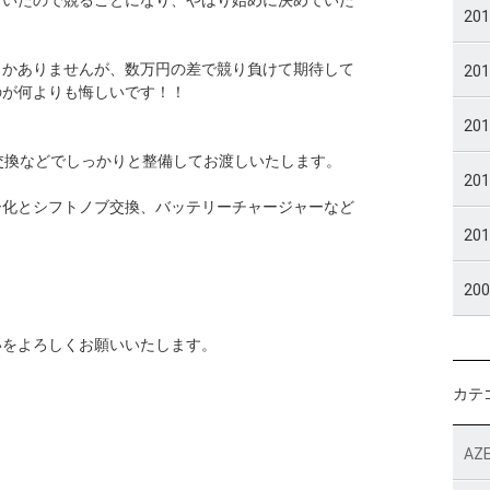
もいたので競ることになり、やはり始めに決めていた
20
しかありませんが、数万円の差で競り負けて期待して
20
のが何よりも悔しいです！！
20
交換などでしっかりと整備してお渡しいたします。
20
ー化とシフトノブ交換、バッテリーチャージャーなど
20
20
いをよろしくお願いいたします。
カテ
AZE