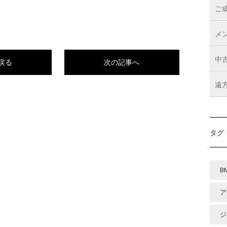
ご
メ
中
戻る
次の記事へ
遠
タグ
B
ア
ジ