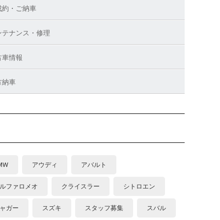
成約・ご納車
ンテナンス・修理
古車情報
方納車
MW
アウディ
アバルト
ルファロメオ
クライスラー
シトロエン
ャガー
スズキ
スタッフ募集
スバル