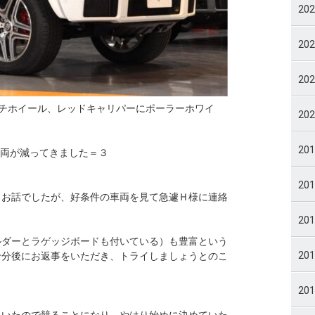
20
20
20
チホイール、レッドキャリパーにポーラーホワイ
20
20
車両が減ってきました＝３
20
うお話でしたが、好条件の車両を見て急遽Ｈ様に連絡
20
ルダーとラゲッジボードも付いている）も豊富という
20
十分後にお返事をいただき、トライしましょうとのこ
20