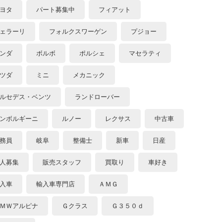
ヨタ
パート募集中
フィアット
ェラーリ
フォルクスワーゲン
プジョー
ンダ
ボルボ
ポルシェ
マセラティ
ツダ
ミニ
メカニック
ルセデス・ベンツ
ランドローバー
ンボルギーニ
ルノー
レクサス
中古車
務員
岐阜
整備士
新車
日産
人募集
販売スタッフ
買取り
車好き
入車
輸入車専門店
ＡＭＧ
ＭＷアルピナ
Ｇクラス
Ｇ３５０ｄ