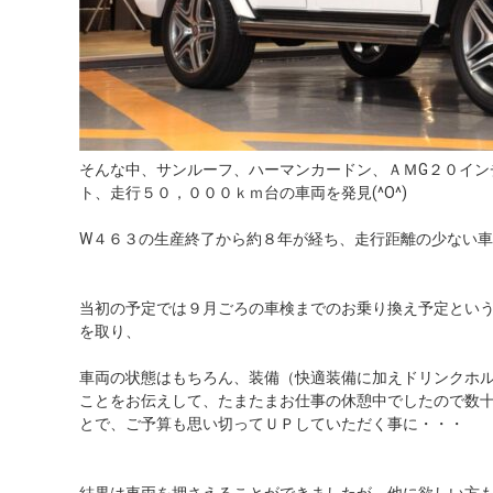
そんな中、サンルーフ、ハーマンカードン、ＡＭG２０イン
ト、走行５０，０００ｋｍ台の車両を発見(^O^)
W４６３の生産終了から約８年が経ち、走行距離の少ない
当初の予定では９月ごろの車検までのお乗り換え予定とい
を取り、
車両の状態はもちろん、装備（快適装備に加えドリンクホ
ことをお伝えして、たまたまお仕事の休憩中でしたので数
とで、ご予算も思い切ってＵＰしていただく事に・・・