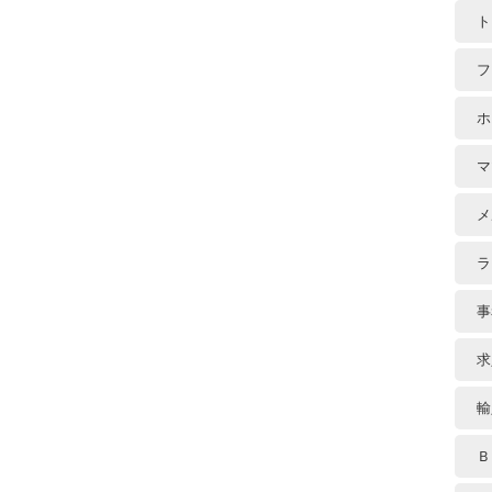
ト
フ
ホ
マ
メ
ラ
事
求
輸
Ｂ