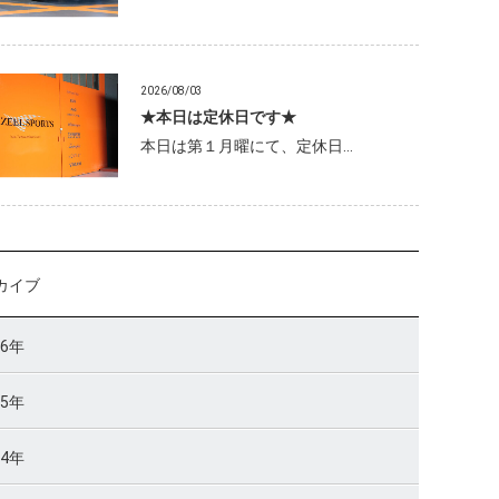
2026/08/03
★本日は定休日です★
本日は第１月曜にて、定休日…
カイブ
26年
25年
24年