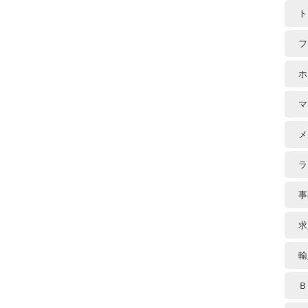
ト
フ
ホ
マ
メ
ラ
事
求
輸
Ｂ