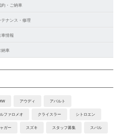
成約・ご納車
ンテナンス・修理
古車情報
方納車
MW
アウディ
アバルト
ルファロメオ
クライスラー
シトロエン
ャガー
スズキ
スタッフ募集
スバル