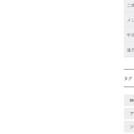
ご
メ
中
遠
タグ
B
ア
ジ