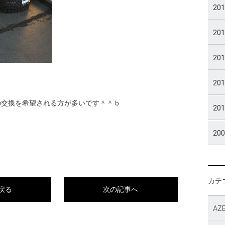
20
20
20
20
の交換を希望される方が多いです＾＾ｂ
20
20
カテ
戻る
次の記事へ
AZE