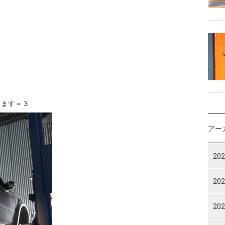
ります＝３
アー
20
20
20