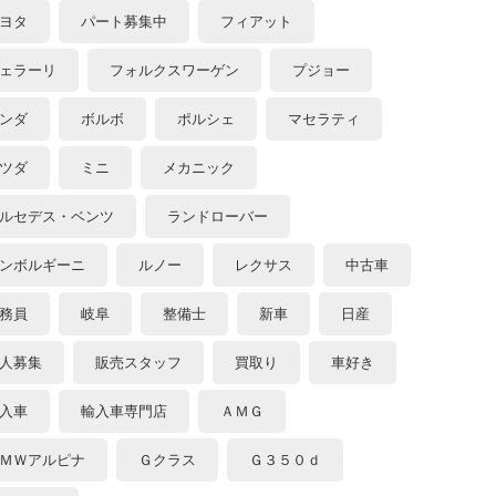
ヨタ
パート募集中
フィアット
ェラーリ
フォルクスワーゲン
プジョー
ンダ
ボルボ
ポルシェ
マセラティ
ツダ
ミニ
メカニック
ルセデス・ベンツ
ランドローバー
ンボルギーニ
ルノー
レクサス
中古車
務員
岐阜
整備士
新車
日産
人募集
販売スタッフ
買取り
車好き
入車
輸入車専門店
ＡＭＧ
ＭＷアルピナ
Ｇクラス
Ｇ３５０ｄ